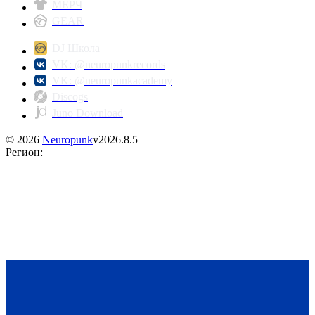
МЕРЧ
GEAR
DJ Школа
VK: @neuropunkrecords
VK: @neuropunkacademy
Discogs
Juno Download
©
2026
Neuropunk
v
2026.8.5
Регион
: