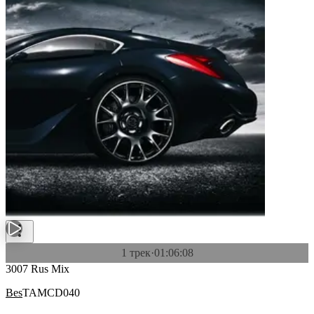
1 трек
·
01:06:08
3007 Rus Mix
Bes
TAMCD040