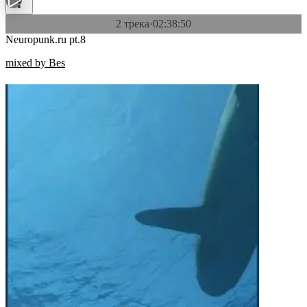
2 трека
·
02:38:50
Neuropunk.ru pt.8
mixed by Bes