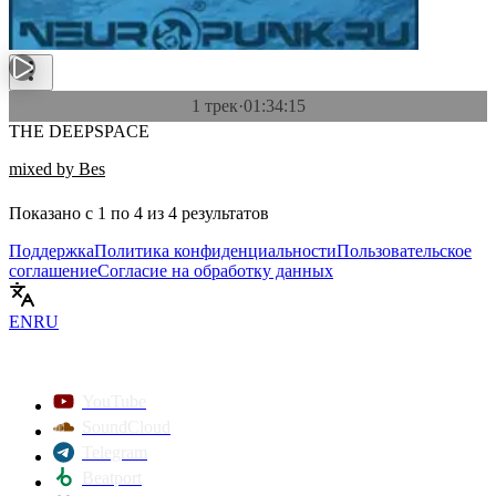
1 трек
·
01:34:15
THE DEEPSPACE
mixed by Bes
Показано с
1
по
4
из
4
результатов
Поддержка
Политика конфиденциальности
Пользовательское
соглашение
Согласие на обработку данных
EN
RU
YouTube
SoundCloud
Telegram
Beatport