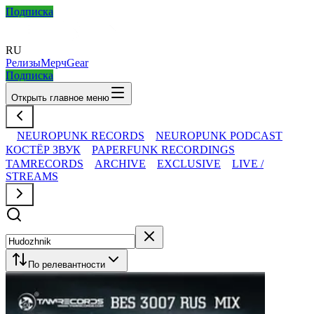
Подписка
RU
Релизы
Мерч
Gear
Подписка
Открыть главное меню
NEUROPUNK RECORDS
NEUROPUNK PODCAST
КОСТЁР ЗВУК
PAPERFUNK RECORDINGS
TAMRECORDS
ARCHIVE
EXCLUSIVE
LIVE /
STREAMS
По релевантности