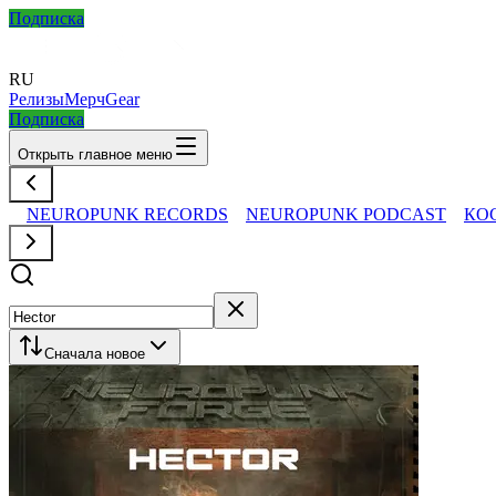
Подписка
RU
Релизы
Мерч
Gear
Подписка
Открыть главное меню
NEUROPUNK RECORDS
NEUROPUNK PODCAST
КО
Сначала новое