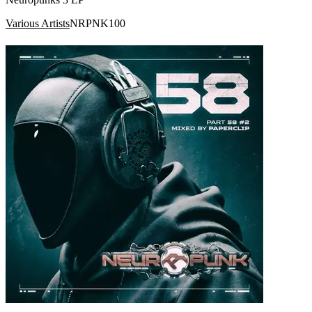
Various Artists
NRPNK100