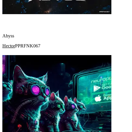
Abyss
Hector
PPRFNK067