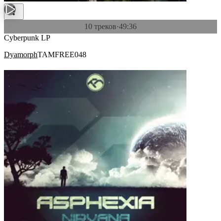
10 треков
·
49:36
Cyberpunk LP
Dyamorph
TAMFREE048