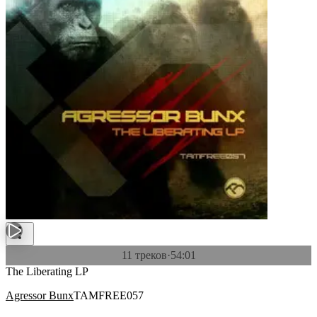
11 треков
·
54:01
The Liberating LP
Agressor Bunx
TAMFREE057