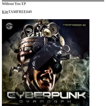
Without You EP
Kije
TAMFREE049