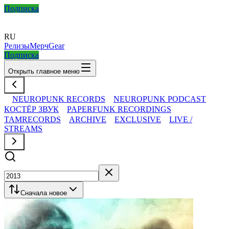
Подписка
RU
Релизы
Мерч
Gear
Подписка
Открыть главное меню
NEUROPUNK RECORDS
NEUROPUNK PODCAST
КОСТЁР ЗВУК
PAPERFUNK RECORDINGS
TAMRECORDS
ARCHIVE
EXCLUSIVE
LIVE /
STREAMS
Сначала новое