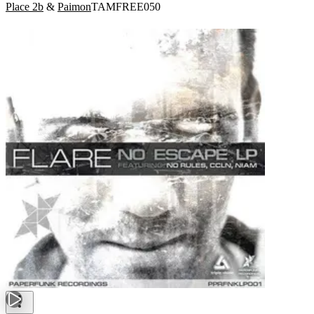
Place 2b
&
Paimon
TAMFREE050