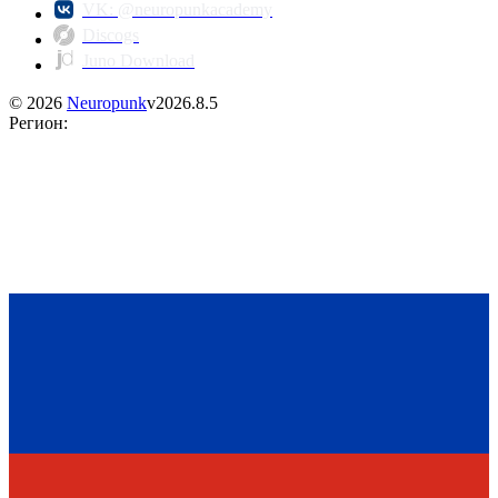
VK: @neuropunkacademy
Discogs
Juno Download
©
2026
Neuropunk
v
2026.8.5
Регион
: