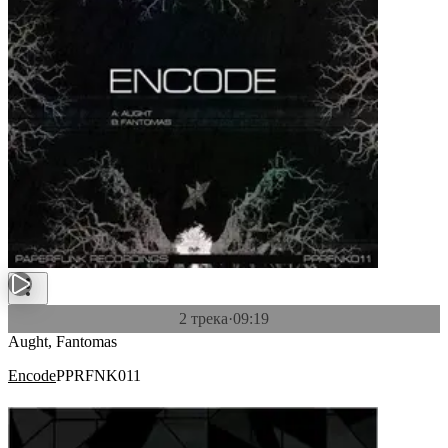
2 трека
·
09:19
Aught, Fantomas
Encode
PPRFNK011