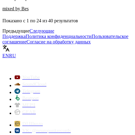
mixed by Bes
Показано с
1
по
24
из
40
результатов
Предыдущие
Следующие
Поддержка
Политика конфиденциальности
Пользовательское
соглашение
Согласие на обработку данных
EN
RU
YouTube
SoundCloud
Telegram
Beatport
МЕРЧ
GEAR
DJ Школа
VK: @neuropunkrecords