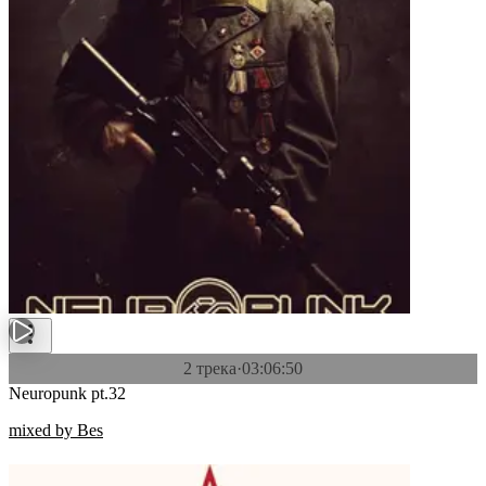
2 трека
·
03:06:50
Neuropunk pt.32
mixed by Bes