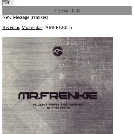
4 трека
·
18:02
New Message (remixes)
Receptor
,
Mr.Frenkie
TAMFREE055