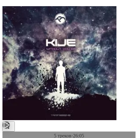
5 треков
·
26:05