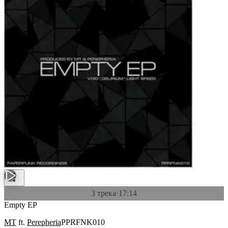
3 трека
·
17:14
Empty EP
MT
ft.
Perepheria
PPRFNK010