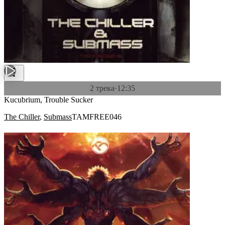
2 трека
·
12:35
Kucubrium, Trouble Sucker
The Chiller
,
Submass
TAMFREE046