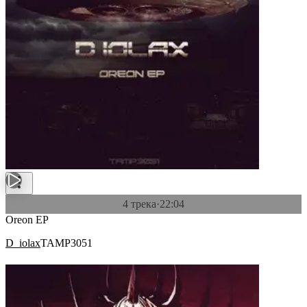
4 трека
·
22:04
Oreon EP
D_iolax
TAMP3051