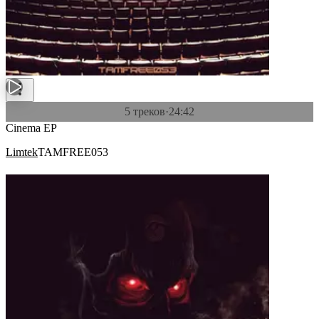
5 треков
·
24:42
Cinema EP
Limtek
TAMFREE053