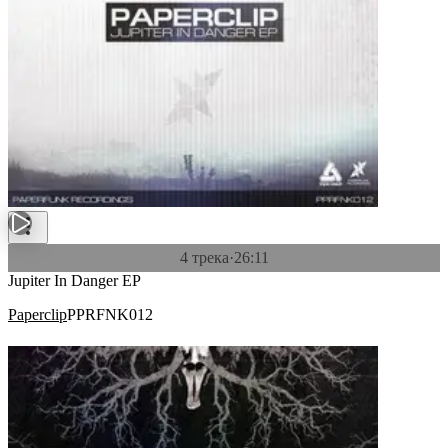
4 трека
·
26:11
Jupiter In Danger EP
Paperclip
PPRFNK012