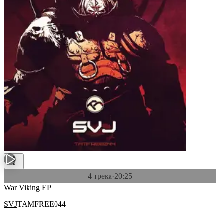
4 трека
·
20:25
War Viking EP
SVJ
TAMFREE044