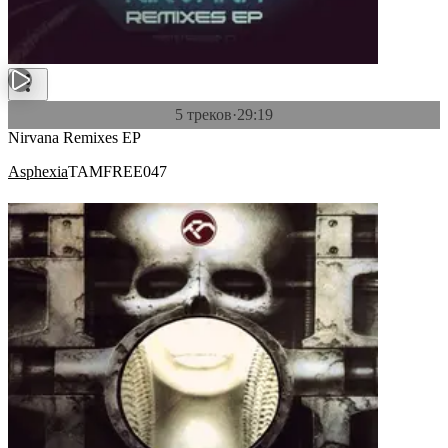
5 треков
·
29:19
Nirvana Remixes EP
Asphexia
TAMFREE047