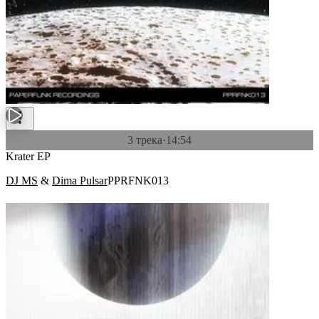
3 трека
·
14:54
Krater EP
DJ MS
&
Dima Pulsar
PPRFNK013