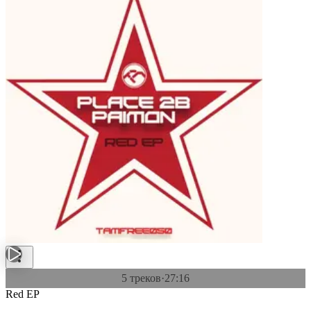
5 треков
·
27:16
Red EP