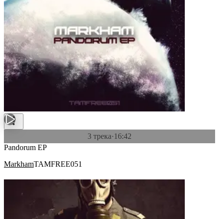
3 трека
·
16:42
Pandorum EP
Markham
TAMFREE051