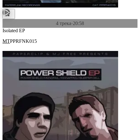
4 трека
·
20:58
Isolated EP
MT
PPRFNK015