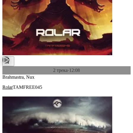
2 трека
·
12:08
Brahmastra, Nux
Rolar
TAMFREE045