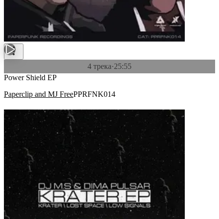
4 трека
·
25:55
Power Shield EP
Paperclip and MJ Free
PPRFNK014