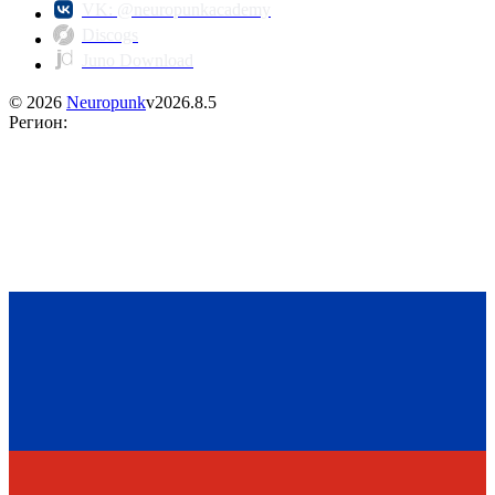
VK: @neuropunkacademy
Discogs
Juno Download
©
2026
Neuropunk
v
2026.8.5
Регион
: