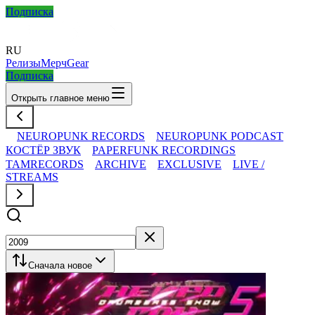
Подписка
RU
Релизы
Мерч
Gear
Подписка
Открыть главное меню
NEUROPUNK RECORDS
NEUROPUNK PODCAST
КОСТЁР ЗВУК
PAPERFUNK RECORDINGS
TAMRECORDS
ARCHIVE
EXCLUSIVE
LIVE /
STREAMS
Сначала новое