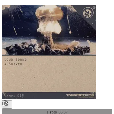
1 трек
·
05:37