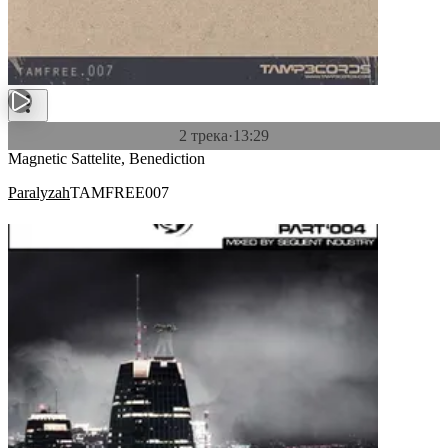
2 трека
·
13:29
Magnetic Sattelite, Benediction
Paralyzah
TAMFREE007