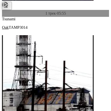
1 трек
·
05:55
Tsunami
Oak
TAMP3014