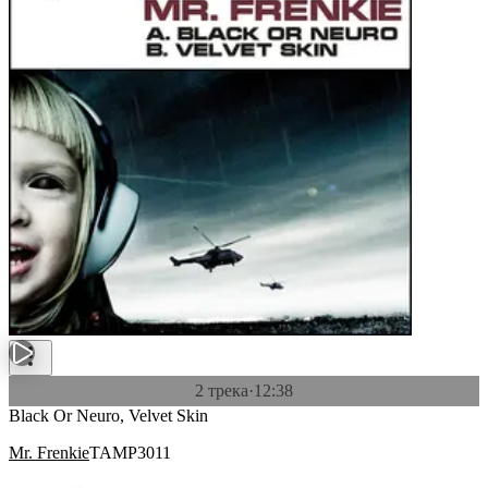
2 трека
·
12:38
Black Or Neuro, Velvet Skin
Mr. Frenkie
TAMP3011