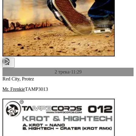
2 трека
·
11:29
Red City, Protez
Mr. Frenkie
TAMP3013