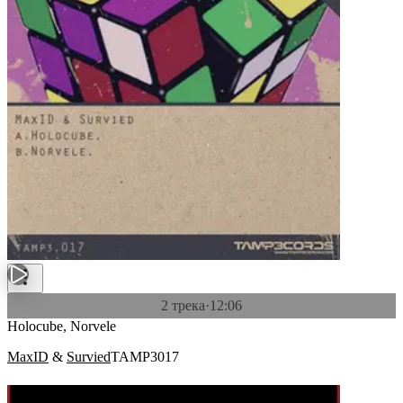
2 трека
·
12:06
Holocube, Norvele
MaxID
&
Survied
TAMP3017