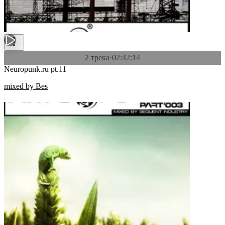
2 трека
·
02:42:14
Neuropunk.ru pt.11
mixed by Bes