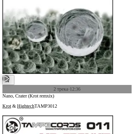
2 трека
·
12:36
Nano, Crater (Krot remxix)
Krot
&
Hightech
TAMP3012