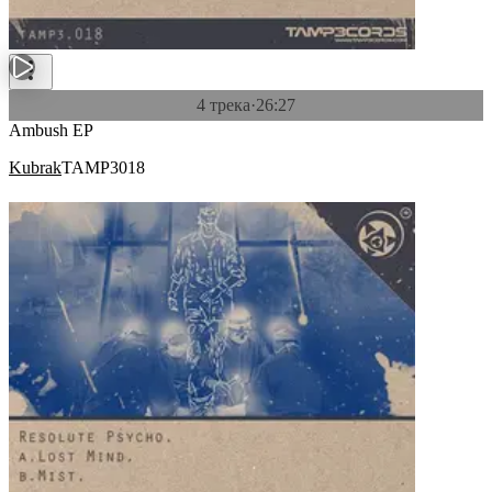
4 трека
·
26:27
Ambush EP
Kubrak
TAMP3018