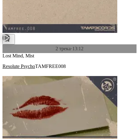
2 трека
·
13:12
Lost Mind, Mist
Resolute Psycho
TAMFREE008