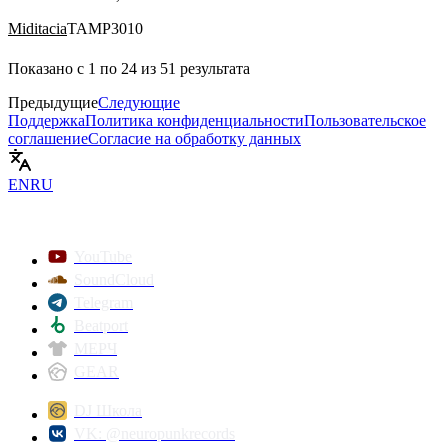
Miditacia
TAMP3010
Показано с
1
по
24
из
51
результата
Предыдущие
Следующие
Поддержка
Политика конфиденциальности
Пользовательское
соглашение
Согласие на обработку данных
EN
RU
YouTube
SoundCloud
Telegram
Beatport
МЕРЧ
GEAR
DJ Школа
VK: @neuropunkrecords