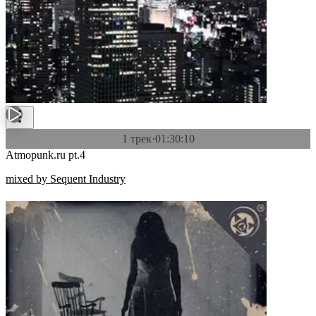
1 трек
·
01:30:10
Atmopunk.ru pt.4
mixed by Sequent Industry