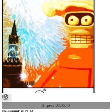
2 трека
·
03:06:40
Neuropunk.ru pt.14