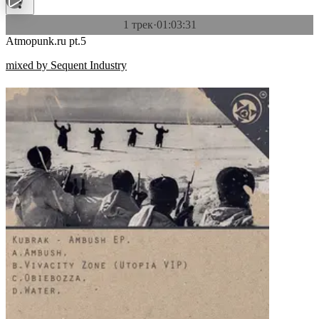
1 трек
·
01:03:31
Atmopunk.ru pt.5
mixed by Sequent Industry