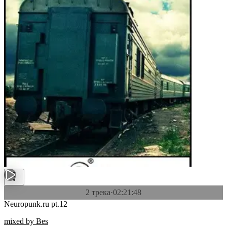
2 трека
·
02:21:48
Neuropunk.ru pt.12
mixed by Bes