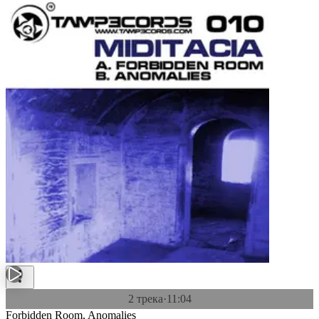
2 трека
·
11:04
Forbidden Room, Anomalies