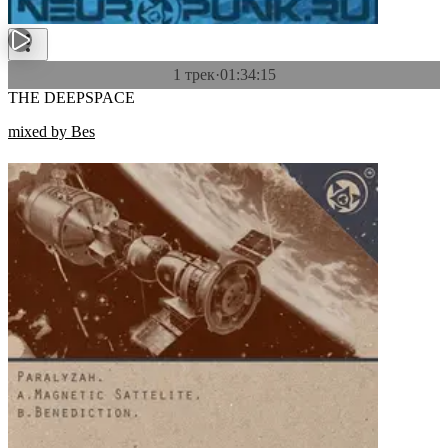
1 трек
·
01:34:15
THE DEEPSPACE
mixed by Bes