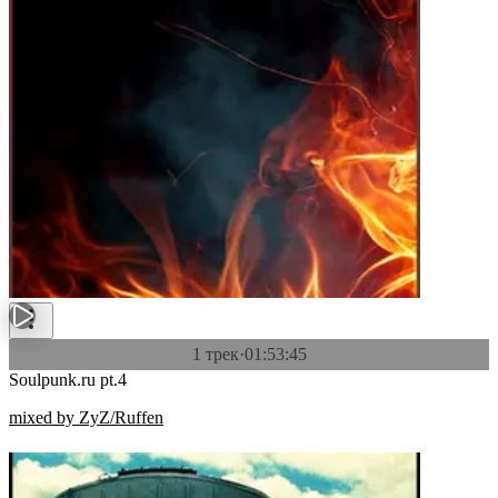
1 трек
·
01:53:45
Soulpunk.ru pt.4
mixed by ZyZ/Ruffen