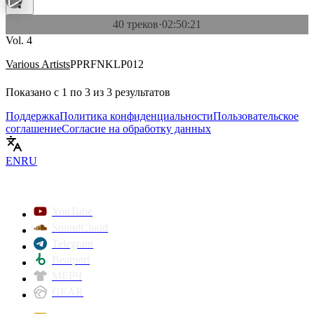
40 треков
·
02:50:21
Vol. 4
Various Artists
PPRFNKLP012
Показано с
1
по
3
из
3
результатов
Поддержка
Политика конфиденциальности
Пользовательское
соглашение
Согласие на обработку данных
EN
RU
YouTube
SoundCloud
Telegram
Beatport
МЕРЧ
GEAR