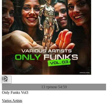
13 треков
·
54:59
Only Funks Vol3
Varios Artists