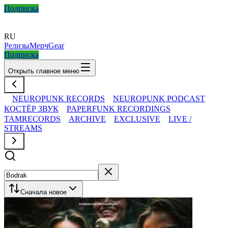
Подписка
RU
Релизы
Мерч
Gear
Подписка
Открыть главное меню
NEUROPUNK RECORDS
NEUROPUNK PODCAST
КОСТЁР ЗВУК
PAPERFUNK RECORDINGS
TAMRECORDS
ARCHIVE
EXCLUSIVE
LIVE /
STREAMS
Сначала новое