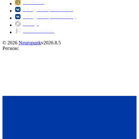
DJ Школа
VK: @neuropunkrecords
VK: @neuropunkacademy
Discogs
Juno Download
©
2026
Neuropunk
v
2026.8.5
Регион
: