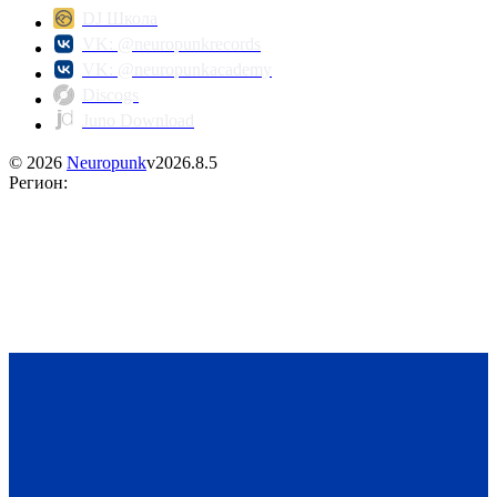
DJ Школа
VK: @neuropunkrecords
VK: @neuropunkacademy
Discogs
Juno Download
©
2026
Neuropunk
v
2026.8.5
Регион
: