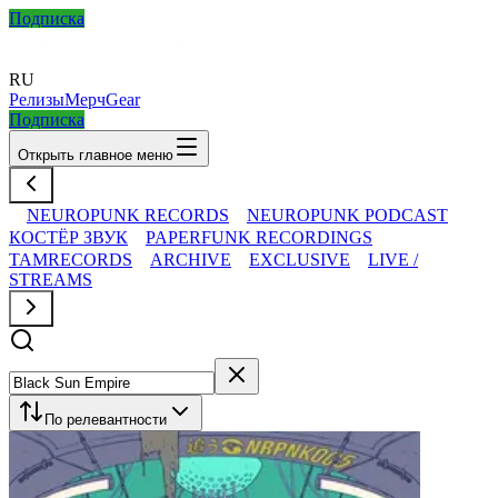
Подписка
RU
Релизы
Мерч
Gear
Подписка
Открыть главное меню
NEUROPUNK RECORDS
NEUROPUNK PODCAST
КОСТЁР ЗВУК
PAPERFUNK RECORDINGS
TAMRECORDS
ARCHIVE
EXCLUSIVE
LIVE /
STREAMS
По релевантности