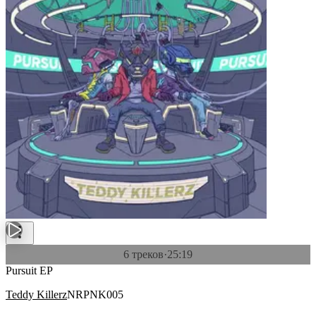
6 треков
·
25:19
Pursuit EP
Teddy Killerz
NRPNK005