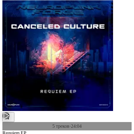
5 треков
·
24:04
Requiem EP