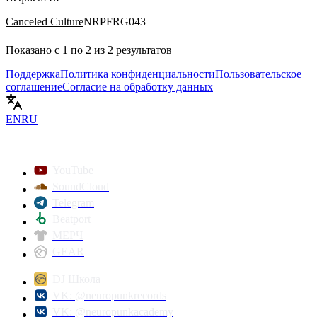
Canceled Culture
NRPFRG043
Показано с
1
по
2
из
2
результатов
Поддержка
Политика конфиденциальности
Пользовательское
соглашение
Согласие на обработку данных
EN
RU
YouTube
SoundCloud
Telegram
Beatport
МЕРЧ
GEAR
DJ Школа
VK: @neuropunkrecords
VK: @neuropunkacademy