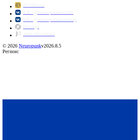
DJ Школа
VK: @neuropunkrecords
VK: @neuropunkacademy
Discogs
Juno Download
©
2026
Neuropunk
v
2026.8.5
Регион
: