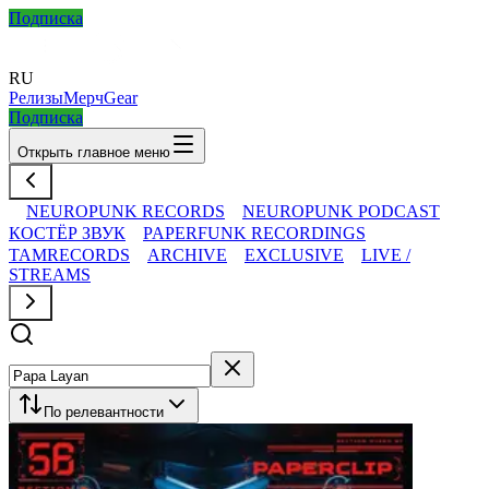
Подписка
RU
Релизы
Мерч
Gear
Подписка
Открыть главное меню
NEUROPUNK RECORDS
NEUROPUNK PODCAST
КОСТЁР ЗВУК
PAPERFUNK RECORDINGS
TAMRECORDS
ARCHIVE
EXCLUSIVE
LIVE /
STREAMS
По релевантности