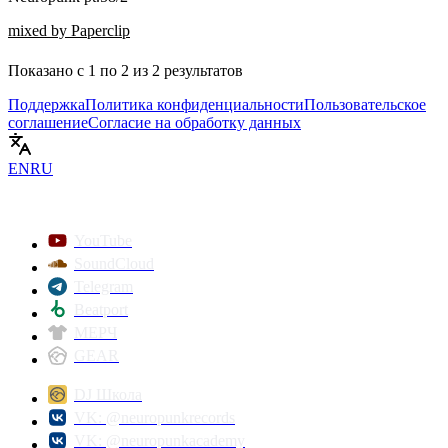
mixed by Paperclip
Показано с
1
по
2
из
2
результатов
Поддержка
Политика конфиденциальности
Пользовательское
соглашение
Согласие на обработку данных
EN
RU
YouTube
SoundCloud
Telegram
Beatport
МЕРЧ
GEAR
DJ Школа
VK: @neuropunkrecords
VK: @neuropunkacademy