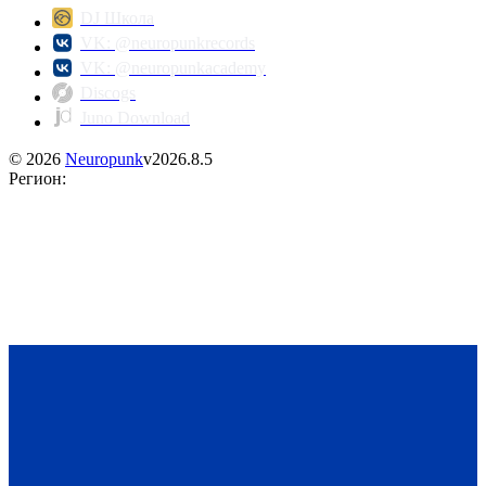
DJ Школа
VK: @neuropunkrecords
VK: @neuropunkacademy
Discogs
Juno Download
©
2026
Neuropunk
v
2026.8.5
Регион
: