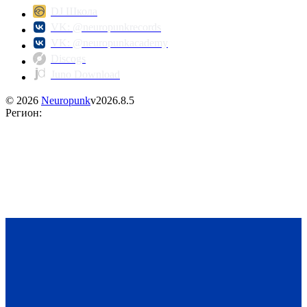
DJ Школа
VK: @neuropunkrecords
VK: @neuropunkacademy
Discogs
Juno Download
©
2026
Neuropunk
v
2026.8.5
Регион
: