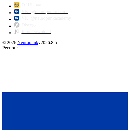
DJ Школа
VK: @neuropunkrecords
VK: @neuropunkacademy
Discogs
Juno Download
©
2026
Neuropunk
v
2026.8.5
Регион
: