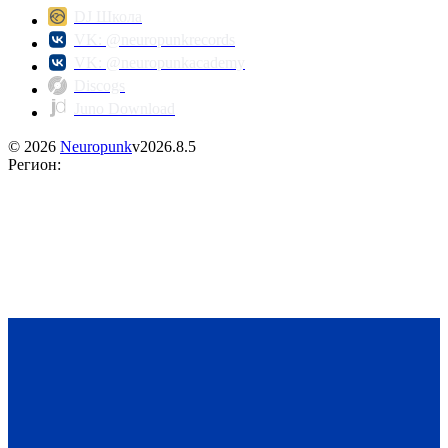
DJ Школа
VK: @neuropunkrecords
VK: @neuropunkacademy
Discogs
Juno Download
©
2026
Neuropunk
v
2026.8.5
Регион
: