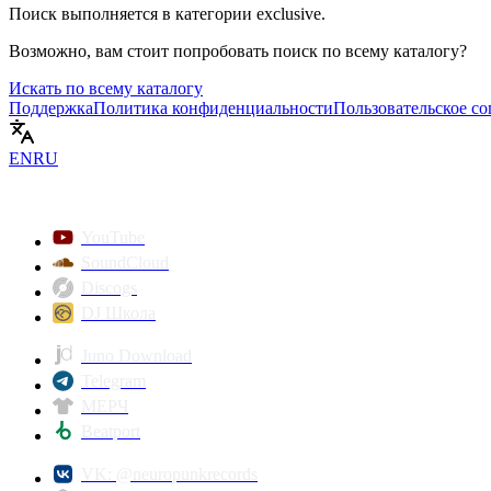
Поиск выполняется в категории
exclusive
.
Возможно, вам стоит попробовать поиск по всему каталогу?
Искать по всему каталогу
Поддержка
Политика конфиденциальности
Пользовательское с
EN
RU
YouTube
SoundCloud
Discogs
DJ Школа
Juno Download
Telegram
МЕРЧ
Beatport
VK: @neuropunkrecords