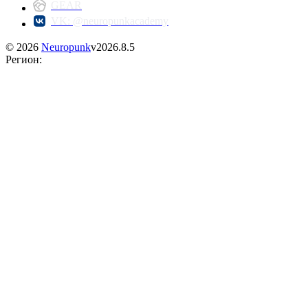
GEAR
VK: @neuropunkacademy
©
2026
Neuropunk
v
2026.8.5
Регион
: