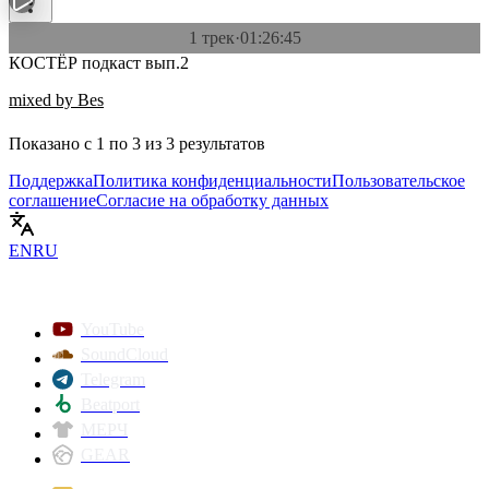
1 трек
·
01:26:45
КОСТЁР подкаст вып.2
mixed by Bes
Показано с
1
по
3
из
3
результатов
Поддержка
Политика конфиденциальности
Пользовательское
соглашение
Согласие на обработку данных
EN
RU
YouTube
SoundCloud
Telegram
Beatport
МЕРЧ
GEAR