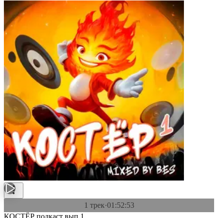
1 трек
·
01:52:53
КОСТЁР подкаст вып.1