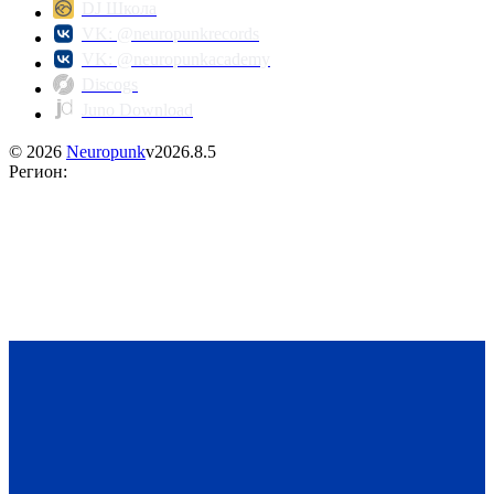
DJ Школа
VK: @neuropunkrecords
VK: @neuropunkacademy
Discogs
Juno Download
©
2026
Neuropunk
v
2026.8.5
Регион
: