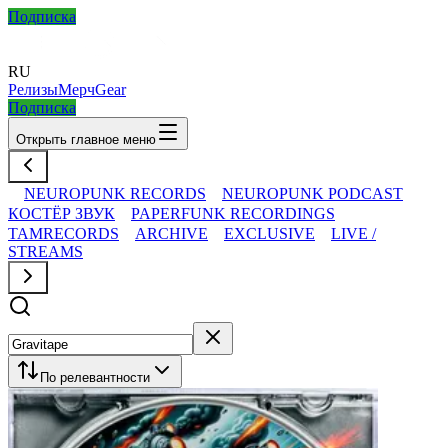
Подписка
RU
Релизы
Мерч
Gear
Подписка
Открыть главное меню
NEUROPUNK RECORDS
NEUROPUNK PODCAST
КОСТЁР ЗВУК
PAPERFUNK RECORDINGS
TAMRECORDS
ARCHIVE
EXCLUSIVE
LIVE /
STREAMS
По релевантности