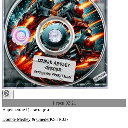
1 трек
·
03:21
Нарушение Гравитации
Double Medley
&
Oneder
KSTR037