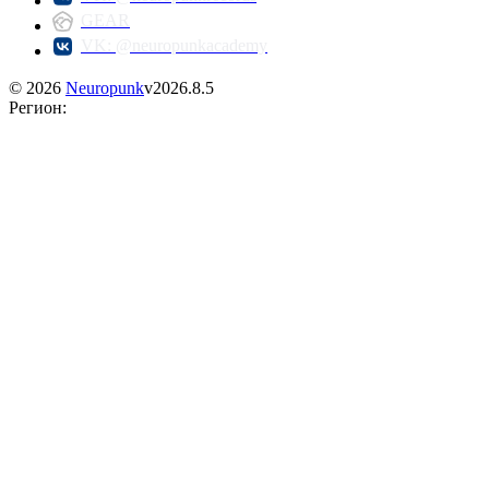
GEAR
VK: @neuropunkacademy
©
2026
Neuropunk
v
2026.8.5
Регион
: