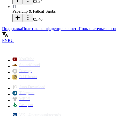
03:24
11
Paperclip
&
Fatloaf
-
Snobs
05:46
Поддержка
Политика конфиденциальности
Пользовательское с
EN
RU
YouTube
SoundCloud
Discogs
DJ Школа
Juno Download
Telegram
МЕРЧ
Beatport
VK: @neuropunkrecords