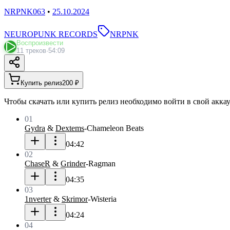
NRPNK063
•
25.10.2024
NEUROPUNK RECORDS
NRPNK
Воспроизвести
11 треков
·
54:09
Купить релиз
200 ₽
Чтобы скачать или купить релиз необходимо войти в свой аккау
01
Gydra
&
Dextems
-
Chameleon Beats
04:42
02
ChaseR
&
Grinder
-
Ragman
04:35
03
1nverter
&
Skrimor
-
Wisteria
04:24
04