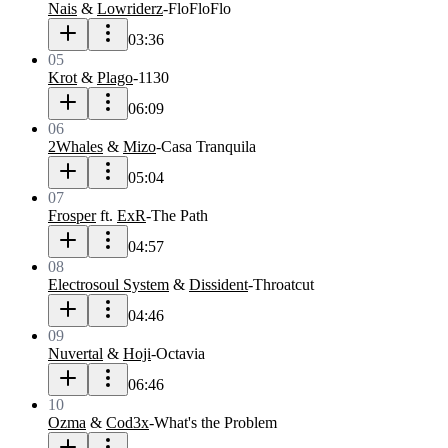
Nais
&
Lowriderz
-
FloFloFlo
03:36
05
Krot
&
Plago
-
1130
06:09
06
2Whales
&
Mizo
-
Casa Tranquila
05:04
07
Frosper
ft.
ExR
-
The Path
04:57
08
Electrosoul System
&
Dissident
-
Throatcut
04:46
09
Nuvertal
&
Hoji
-
Octavia
06:46
10
Ozma
&
Cod3x
-
What's the Problem