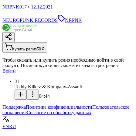
NRPNK017
•
12.12.2021
NEUROPUNK RECORDS
NRPNK
Воспроизвести
1 трек
·
04:44
Купить релиз
50 ₽
Чтобы скачать или купить релиз необходимо войти в свой
аккаунт. После покупки вы сможете скачать трек релиза
Войти
01
Teddy Killerz
&
Kompany
-
Assault
04:44
Поддержка
Политика конфиденциальности
Пользовательское
соглашение
Согласие на обработку данных
EN
RU