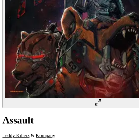
Assault
Teddy Killerz
&
Kompany