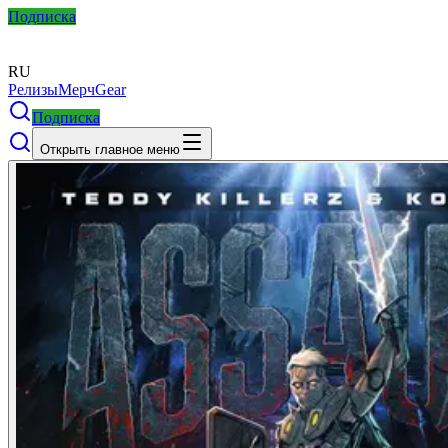
Подписка
RU
Релизы
Мерч
Gear
Подписка
Открыть главное меню