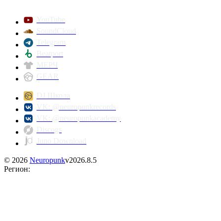
YouTube
SoundCloud
Telegram
Beatport
МЕРЧ
GEAR
DJ Школа
VK: @neuropunkrecords
VK: @neuropunkacademy
Discogs
Juno Download
©
2026
Neuropunk
v
2026.8.5
Регион
: