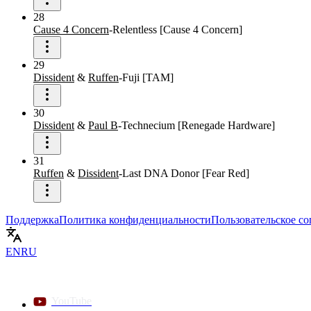
28
Cause 4 Concern
-
Relentless
[
Cause 4 Concern
]
29
Dissident
&
Ruffen
-
Fuji
[
TAM
]
30
Dissident
&
Paul B
-
Technecium
[
Renegade Hardware
]
31
Ruffen
&
Dissident
-
Last DNA Donor
[
Fear Red
]
Поддержка
Политика конфиденциальности
Пользовательское с
EN
RU
YouTube