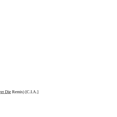
ver Die
Remix
)
[
C.I.A.
]