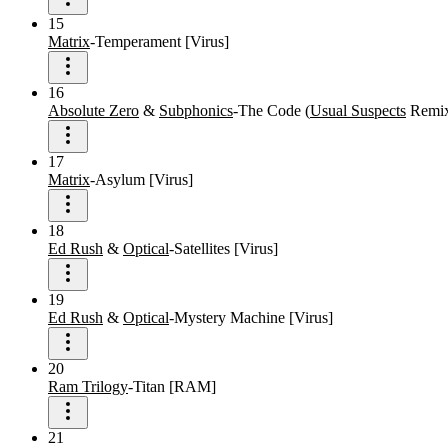
15
Matrix
-
Temperament
[
Virus
]
16
Absolute Zero
&
Subphonics
-
The Code
(
Usual Suspects
Remi
17
Matrix
-
Asylum
[
Virus
]
18
Ed Rush
&
Optical
-
Satellites
[
Virus
]
19
Ed Rush
&
Optical
-
Mystery Machine
[
Virus
]
20
Ram Trilogy
-
Titan
[
RAM
]
21