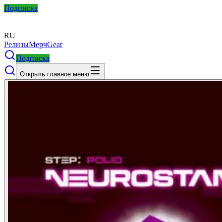
Подписка
RU
Релизы
Мерч
Gear
Подписка
Открыть главное меню