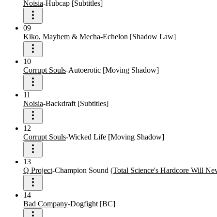
Noisia
-
Hubcap
[
Subtitles
]
09
Kiko
,
Mayhem
&
Mecha
-
Echelon
[
Shadow Law
]
10
Corrupt Souls
-
Autoerotic
[
Moving Shadow
]
11
Noisia
-
Backdraft
[
Subtitles
]
12
Corrupt Souls
-
Wicked Life
[
Moving Shadow
]
13
Q Project
-
Champion Sound
(
Total Science's Hardcore Will Ne
14
Bad Company
-
Dogfight
[
BC
]