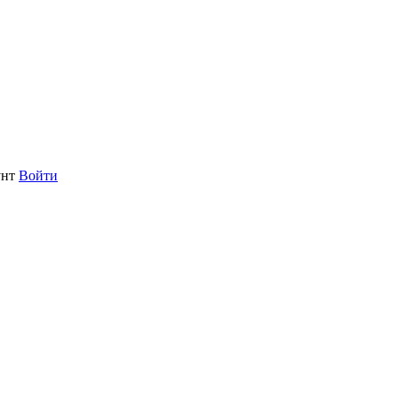
унт
Войти