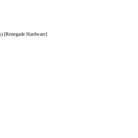
x
)
[
Renegade Hardware
]