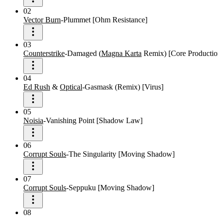
02
Vector Burn
-
Plummet
[
Ohm Resistance
]
03
Counterstrike
-
Damaged
(
Magna Karta
Remix
)
[
Core Productio
04
Ed Rush
&
Optical
-
Gasmask
(
Remix
)
[
Virus
]
05
Noisia
-
Vanishing Point
[
Shadow Law
]
06
Corrupt Souls
-
The Singularity
[
Moving Shadow
]
07
Corrupt Souls
-
Seppuku
[
Moving Shadow
]
08