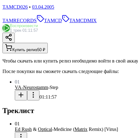
TAMCD026
•
03.04.2005
TAMRECORDS
TAMCD
TAMCDMIX
Воспроизвести
1 трек
·
01:11:57
Купить релиз
50 ₽
Чтобы скачать или купить релиз необходимо войти в свой акка
После покупки вы сможете скачать следующие файлы:
01
VA-Neurostamm
-
Step
01:11:57
Треклист
01
Ed Rush
&
Optical
-
Medicine
(
Matrix
Remix
)
[
Virus
]