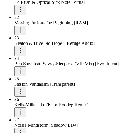
Ed Rush
&
Optical
-
Sick Note
[
Virus
]
22
Moving Fusion
-
The Beginning
[
RAM
]
23
Keaton
&
Hive
-
No Hope?
[
Refuge Audio
]
24
Ben Sage
feat.
Savvy
-
Sleepless
(
VIP
Mix
)
[
Evol Intent
]
25
Fission
-
Vandalism
[
Transparent
]
26
Kelis
-
Milkshake
(
Kiko
Bootleg
Remix
)
27
Noisia
-
Mindstorm
[
Shadow Law
]