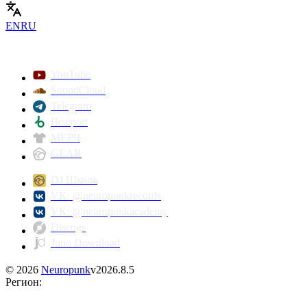
EN
RU
YouTube
SoundCloud
Telegram
Beatport
МЕРЧ
GEAR
DJ Школа
VK: @neuropunkrecords
VK: @neuropunkacademy
Discogs
Juno Download
©
2026
Neuropunk
v
2026.8.5
Регион
: