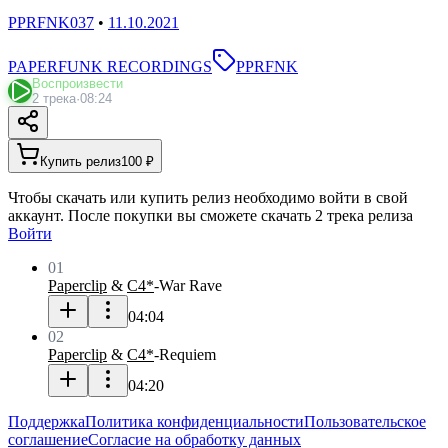
PPRFNK037
•
11.10.2021
PAPERFUNK RECORDINGS
PPRFNK
Воспроизвести
2 трека
·
08:24
Купить релиз
100 ₽
Чтобы скачать или купить релиз необходимо войти в свой
аккаунт. После покупки вы сможете скачать 2 трека релиза
Войти
01
Paperclip
&
C4*
-
War Rave
04:04
02
Paperclip
&
C4*
-
Requiem
04:20
Поддержка
Политика конфиденциальности
Пользовательское
соглашение
Согласие на обработку данных