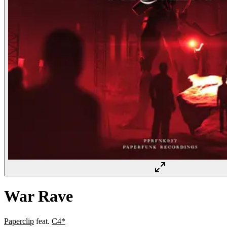
War Rave
Paperclip
feat.
C4*