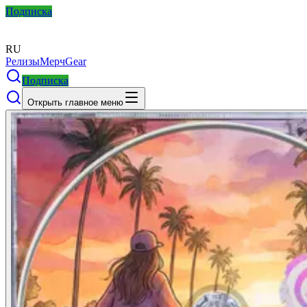
Подписка
RU
Релизы
Мерч
Gear
Подписка
Открыть главное меню