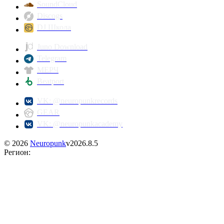
SoundCloud
Discogs
DJ Школа
Juno Download
Telegram
МЕРЧ
Beatport
VK: @neuropunkrecords
GEAR
VK: @neuropunkacademy
©
2026
Neuropunk
v
2026.8.5
Регион
: