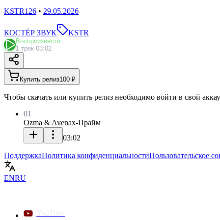
KSTR126
•
29.05.2026
КОСТЁР ЗВУК
KSTR
Воспроизвести
1 трек
·
03:02
Купить релиз
100 ₽
Чтобы скачать или купить релиз необходимо войти в свой аккау
01
Ozma
&
Avenax
-
Прайм
03:02
Поддержка
Политика конфиденциальности
Пользовательское с
EN
RU
YouTube