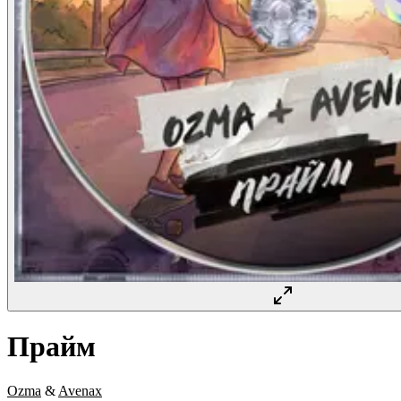
Прайм
Ozma
&
Avenax