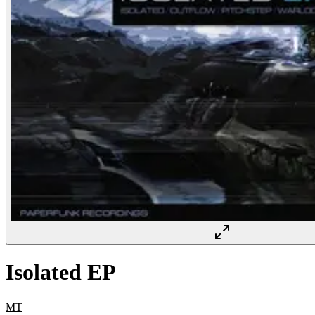
Isolated EP
MT