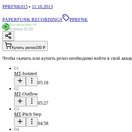
PPRFNK015
•
11.10.2013
PAPERFUNK RECORDINGS
PPRFNK
Воспроизвести
4 трека
·
20:58
Купить релиз
100 ₽
Чтобы скачать или купить релиз необходимо войти в свой аккау
01
MT
-
Isolated
05:18
02
MT
-
Outflow
05:27
03
MT
-
Pitch Step
04:58
04