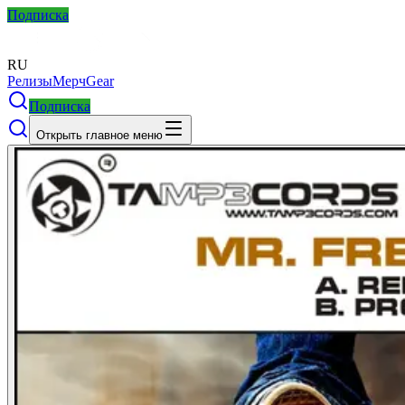
Подписка
RU
Релизы
Мерч
Gear
Подписка
Открыть главное меню