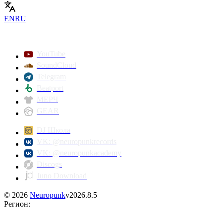
EN
RU
YouTube
SoundCloud
Telegram
Beatport
МЕРЧ
GEAR
DJ Школа
VK: @neuropunkrecords
VK: @neuropunkacademy
Discogs
Juno Download
©
2026
Neuropunk
v
2026.8.5
Регион
: