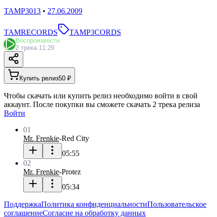
TAMP3013
•
27.06.2009
TAMRECORDS
TAMP3CORDS
Воспроизвести
2 трека
·
11:29
Купить релиз
50 ₽
Чтобы скачать или купить релиз необходимо войти в свой
аккаунт. После покупки вы сможете скачать 2 трека релиза
Войти
01
Mr. Frenkie
-
Red City
05:55
02
Mr. Frenkie
-
Protez
05:34
Поддержка
Политика конфиденциальности
Пользовательское
соглашение
Согласие на обработку данных