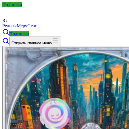
Подписка
RU
Релизы
Мерч
Gear
Подписка
Открыть главное меню