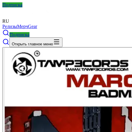
Подписка
RU
Релизы
Мерч
Gear
Подписка
Открыть главное меню