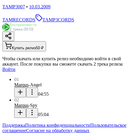
TAMP3007
•
10.03.2009
TAMRECORDS
TAMP3CORDS
Воспроизвести
2 трека
·
09:59
Купить релиз
50 ₽
Чтобы скачать или купить релиз необходимо войти в свой
аккаунт. После покупки вы сможете скачать 2 трека релиза
Войти
01
Marqus
-
Angel
04:55
02
Marqus
-
Spy
05:04
Поддержка
Политика конфиденциальности
Пользовательское
соглашение
Согласие на обработку данных