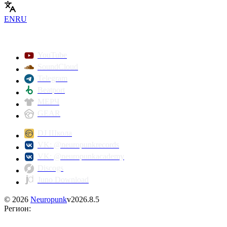
EN
RU
YouTube
SoundCloud
Telegram
Beatport
МЕРЧ
GEAR
DJ Школа
VK: @neuropunkrecords
VK: @neuropunkacademy
Discogs
Juno Download
©
2026
Neuropunk
v
2026.8.5
Регион
: