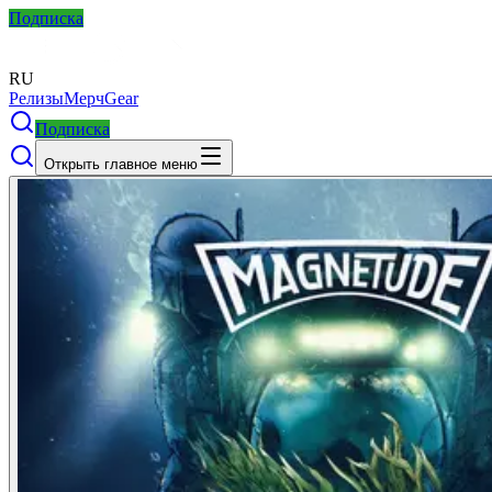
Подписка
RU
Релизы
Мерч
Gear
Подписка
Открыть главное меню