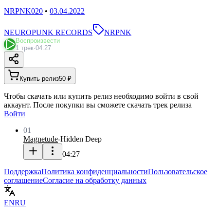
NRPNK020
•
03.04.2022
NEUROPUNK RECORDS
NRPNK
Воспроизвести
1 трек
·
04:27
Купить релиз
50 ₽
Чтобы скачать или купить релиз необходимо войти в свой
аккаунт. После покупки вы сможете скачать трек релиза
Войти
01
Magnetude
-
Hidden Deep
04:27
Поддержка
Политика конфиденциальности
Пользовательское
соглашение
Согласие на обработку данных
EN
RU