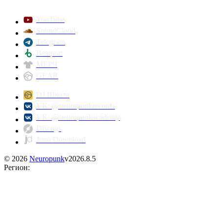
YouTube
SoundCloud
Telegram
Beatport
МЕРЧ
GEAR
DJ Школа
VK: @neuropunkrecords
VK: @neuropunkacademy
Discogs
Juno Download
©
2026
Neuropunk
v
2026.8.5
Регион
: