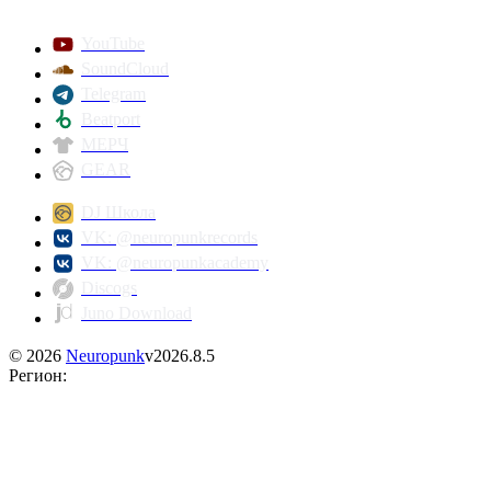
YouTube
SoundCloud
Telegram
Beatport
МЕРЧ
GEAR
DJ Школа
VK: @neuropunkrecords
VK: @neuropunkacademy
Discogs
Juno Download
©
2026
Neuropunk
v
2026.8.5
Регион
: