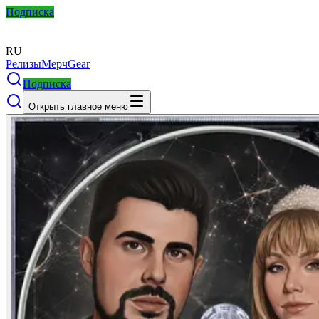
Подписка
RU
Релизы
Мерч
Gear
Подписка
Открыть главное меню