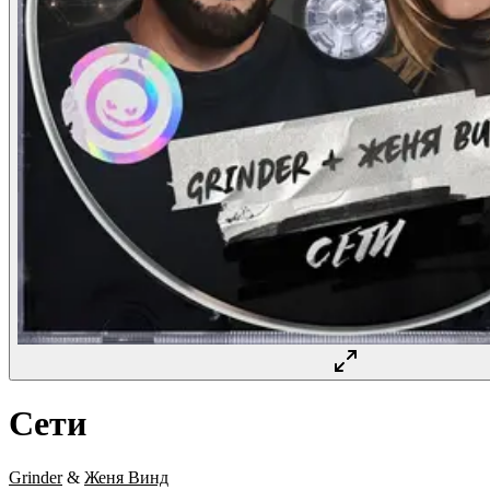
Сети
Grinder
&
Женя Винд