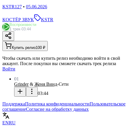
KSTR127
•
05.06.2026
КОСТЁР ЗВУК
KSTR
Воспроизвести
1 трек
·
03:44
Купить релиз
100 ₽
Чтобы скачать или купить релиз необходимо войти в свой
аккаунт. После покупки вы сможете скачать трек релиза
Войти
01
Grinder
&
Женя Винд
-
Сети
03:44
Поддержка
Политика конфиденциальности
Пользовательское
соглашение
Согласие на обработку данных
EN
RU