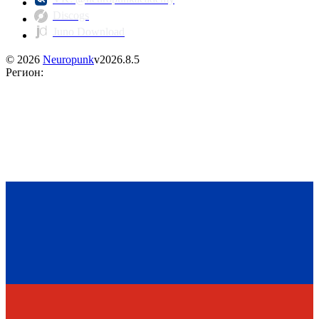
Discogs
Juno Download
©
2026
Neuropunk
v
2026.8.5
Регион
: