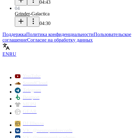
04:43
04
Grinder
-
Galactica
04:30
Поддержка
Политика конфиденциальности
Пользовательское
соглашение
Согласие на обработку данных
EN
RU
YouTube
SoundCloud
Telegram
Beatport
МЕРЧ
GEAR
DJ Школа
VK: @neuropunkrecords
VK: @neuropunkacademy