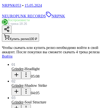
NRPNK053
•
15.05.2024
NEUROPUNK RECORDS
NRPNK
Воспроизвести
4 трека
·
18:26
Купить релиз
100 ₽
Чтобы скачать или купить релиз необходимо войти в свой
аккаунт. После покупки вы сможете скачать 4 трека релиза
Войти
01
Grinder
-
Headlight
05:08
02
Grinder
-
Shadow Strike
04:05
03
Grinder
-
Soul Structure