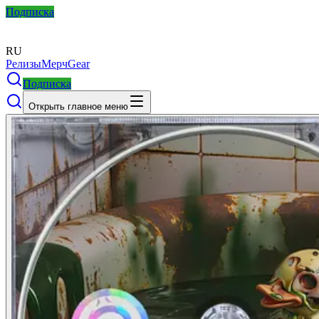
Подписка
RU
Релизы
Мерч
Gear
Подписка
Открыть главное меню