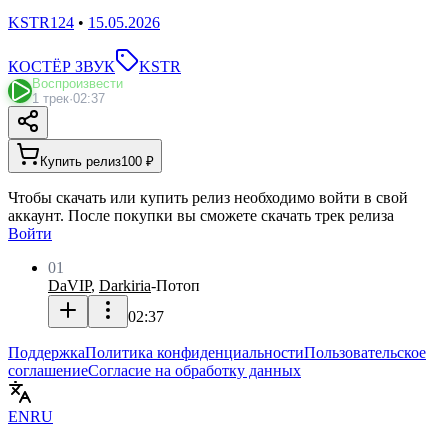
KSTR124
•
15.05.2026
КОСТЁР ЗВУК
KSTR
Воспроизвести
1 трек
·
02:37
Купить релиз
100 ₽
Чтобы скачать или купить релиз необходимо войти в свой
аккаунт. После покупки вы сможете скачать трек релиза
Войти
01
DaVIP
,
Darkiria
-
Потоп
02:37
Поддержка
Политика конфиденциальности
Пользовательское
соглашение
Согласие на обработку данных
EN
RU