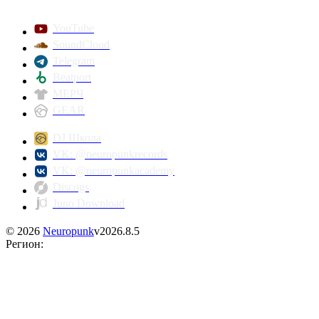
YouTube
SoundCloud
Telegram
Beatport
МЕРЧ
GEAR
DJ Школа
VK: @neuropunkrecords
VK: @neuropunkacademy
Discogs
Juno Download
©
2026
Neuropunk
v
2026.8.5
Регион
: