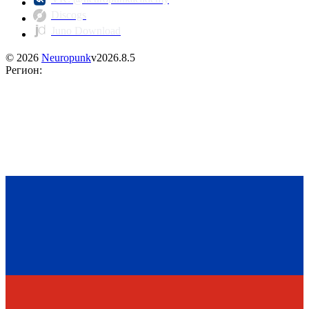
Discogs
Juno Download
©
2026
Neuropunk
v
2026.8.5
Регион
: