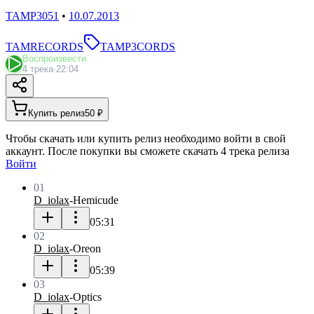
TAMP3051
•
10.07.2013
TAMRECORDS
TAMP3CORDS
Воспроизвести
4 трека
·
22:04
Купить релиз
50 ₽
Чтобы скачать или купить релиз необходимо войти в свой
аккаунт. После покупки вы сможете скачать 4 трека релиза
Войти
01
D_iolax
-
Hemicude
05:31
02
D_iolax
-
Oreon
05:39
03
D_iolax
-
Optics