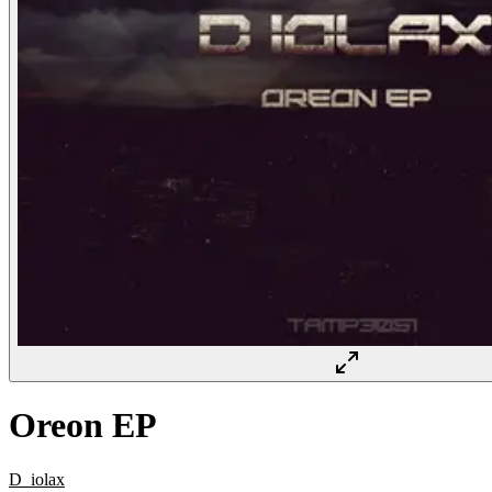
Oreon EP
D_iolax