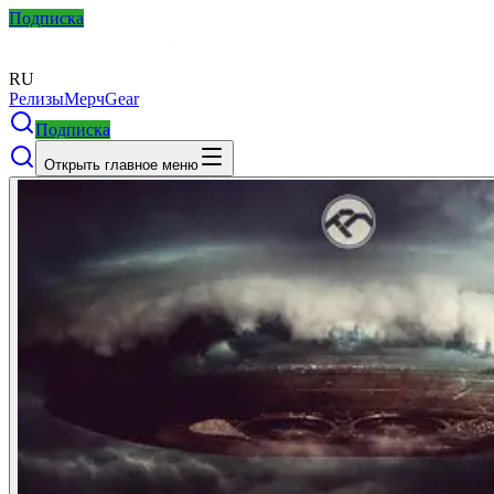
Подписка
RU
Релизы
Мерч
Gear
Подписка
Открыть главное меню