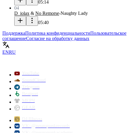
05:14
04
D_iolax
&
No Remorse
-
Naughty Lady
05:40
Поддержка
Политика конфиденциальности
Пользовательское
соглашение
Согласие на обработку данных
EN
RU
YouTube
SoundCloud
Telegram
Beatport
МЕРЧ
GEAR
DJ Школа
VK: @neuropunkrecords
VK: @neuropunkacademy