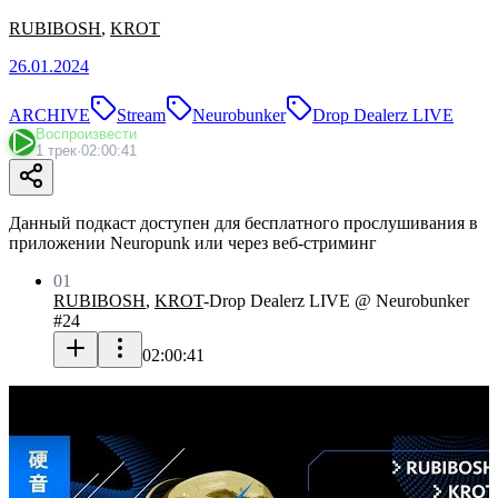
RUBIBOSH
,
KROT
26.01.2024
ARCHIVE
Stream
Neurobunker
Drop Dealerz LIVE
Воспроизвести
1 трек
·
02:00:41
Данный подкаст доступен для бесплатного прослушивания в
приложении Neuropunk или через веб-стриминг
01
RUBIBOSH
,
KROT
-
Drop Dealerz LIVE @ Neurobunker
#24
02:00:41