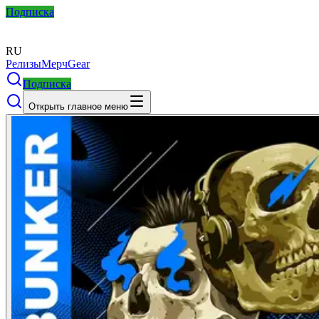
Подписка
RU
Релизы
Мерч
Gear
Подписка
Открыть главное меню