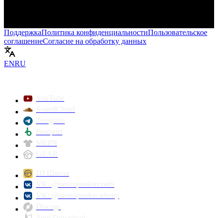
Поддержка
Политика конфиденциальности
Пользовательское
соглашение
Согласие на обработку данных
Включить
EN
RU
YouTube
SoundCloud
Telegram
Beatport
МЕРЧ
GEAR
DJ Школа
VK: @neuropunkrecords
VK: @neuropunkacademy
Discogs
Juno Download