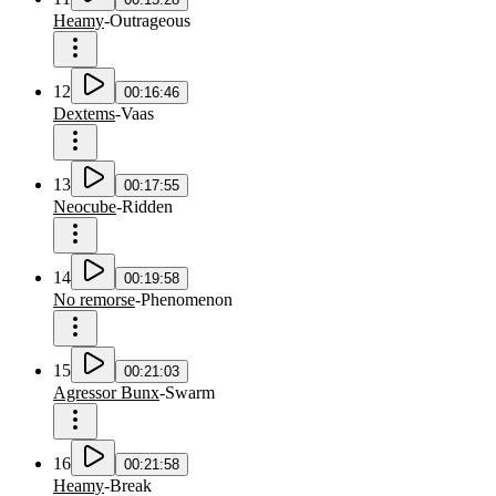
Heamy
-
Outrageous
12
00:16:46
Dextems
-
Vaas
13
00:17:55
Neocube
-
Ridden
14
00:19:58
No remorse
-
Phenomenon
15
00:21:03
Agressor Bunx
-
Swarm
16
00:21:58
Heamy
-
Break