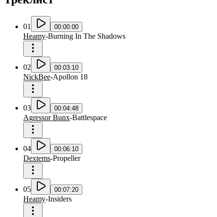
01
00:00:00
Heamy
-
Burning In The Shadows
02
00:03:10
NickBee
-
Apollon 18
03
00:04:48
Agressor Bunx
-
Battlespace
04
00:06:10
Dextems
-
Propeller
05
00:07:20
Heamy
-
Insiders