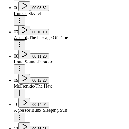
06
00:08:32
Limtek
-
Skynet
07
00:10:10
Absurd
-
The Passage Of Time
08
00:11:23
Loud Sound
-
Paradox
09
00:12:23
Mr.Frenkie
-
The Hate
10
00:14:04
Agressor Bunx
-
Sleeping Sun
11
00:15:28