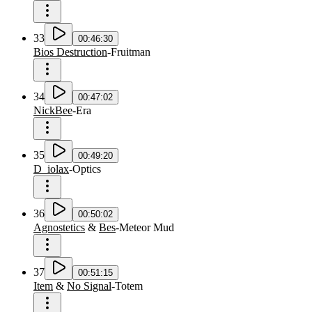
33
00:46:30
Bios Destruction
-
Fruitman
34
00:47:02
NickBee
-
Era
35
00:49:20
D_iolax
-
Optics
36
00:50:02
Agnostetics
&
Bes
-
Meteor Mud
37
00:51:15
Item
&
No Signal
-
Totem