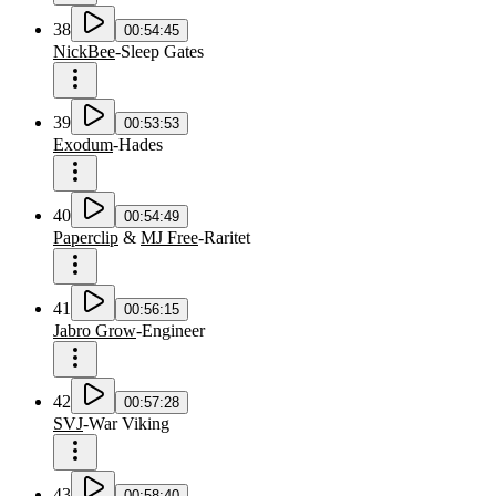
38
00:54:45
NickBee
-
Sleep Gates
39
00:53:53
Exodum
-
Hades
40
00:54:49
Paperclip
&
MJ Free
-
Raritet
41
00:56:15
Jabro Grow
-
Engineer
42
00:57:28
SVJ
-
War Viking
43
00:58:40