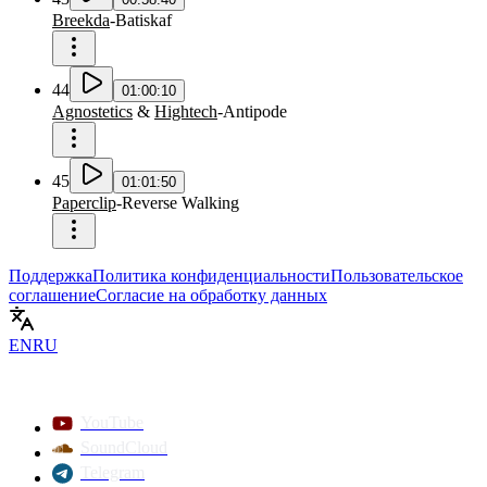
Breekda
-
Batiskaf
44
01:00:10
Agnostetics
&
Hightech
-
Antipode
45
01:01:50
Paperclip
-
Reverse Walking
Поддержка
Политика конфиденциальности
Пользовательское
соглашение
Согласие на обработку данных
EN
RU
YouTube
SoundCloud
Telegram