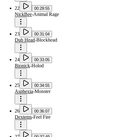
22
00:29:55
NickBee
-
Animal Rage
23
00:31:04
Dub Head
-
Blockhead
24
00:33:05
Bionick
-
Holod
25
00:34:55
Asphexia
-
Monster
26
00:36:07
Dextems
-
Feel Fire
27
00:37:49