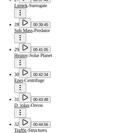
Limtek
-
Surrogate
28
00:39:45
Sub Mass
-
Predator
29
00:41:05
Heamy
-
Solar Planet
30
00:42:34
Enei
-
Centrifuge
31
00:43:48
D_iolax
-
Oreon
32
00:44:56
Traffic
-
Structures