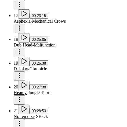
17
00:23:15
Asphexia
-
Mechanical Crows
18
00:25:05
Dub Head
-
Malfunction
19
00:26:38
D_iolax
-
Chronicle
20
00:27:38
Heamy
-
Jungle Terror
21
00:28:53
No remorse
-
SBack