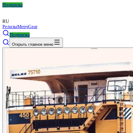
Подписка
RU
Релизы
Мерч
Gear
Подписка
Открыть главное меню