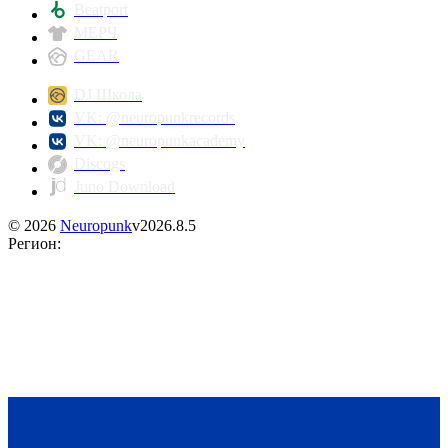
Beatport
МЕРЧ
GEAR
DJ Школа
VK: @neuropunkrecords
VK: @neuropunkacademy
Discogs
Juno Download
©
2026
Neuropunk
v
2026.8.5
Регион
: