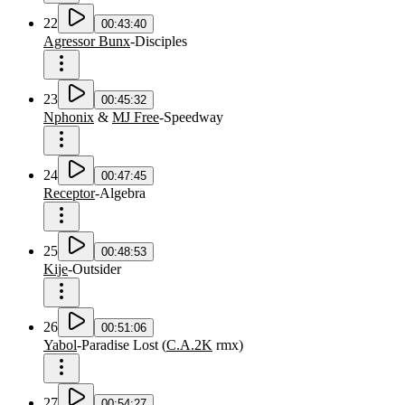
22
00:43:40
Agressor Bunx
-
Disciples
23
00:45:32
Nphonix
&
MJ Free
-
Speedway
24
00:47:45
Receptor
-
Algebra
25
00:48:53
Kije
-
Outsider
26
00:51:06
Yabol
-
Paradise Lost
(
C.A.2K
rmx
)
27
00:54:27