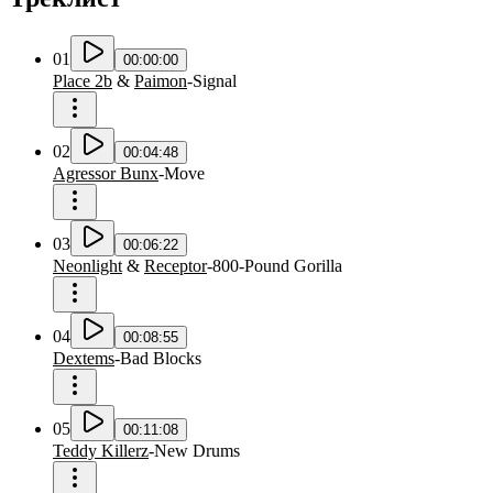
01
00:00:00
Place 2b
&
Paimon
-
Signal
02
00:04:48
Agressor Bunx
-
Move
03
00:06:22
Neonlight
&
Receptor
-
800-Pound Gorilla
04
00:08:55
Dextems
-
Bad Blocks
05
00:11:08
Teddy Killerz
-
New Drums