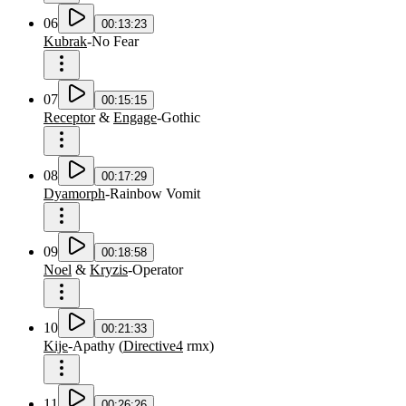
06
00:13:23
Kubrak
-
No Fear
07
00:15:15
Receptor
&
Engage
-
Gothic
08
00:17:29
Dyamorph
-
Rainbow Vomit
09
00:18:58
Noel
&
Kryzis
-
Operator
10
00:21:33
Kije
-
Apathy
(
Directive4
rmx
)
11
00:26:26