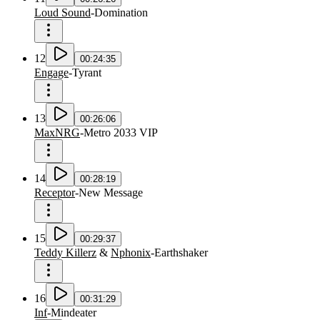
Loud Sound
-
Domination
12
00:24:35
Engage
-
Tyrant
13
00:26:06
MaxNRG
-
Metro 2033 VIP
14
00:28:19
Receptor
-
New Message
15
00:29:37
Teddy Killerz
&
Nphonix
-
Earthshaker
16
00:31:29
Inf
-
Mindeater