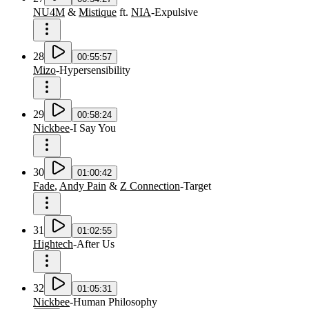
NU4M
&
Mistique
ft.
NIA
-
Expulsive
28
00:55:57
Mizo
-
Hypersensibility
29
00:58:24
Nickbee
-
I Say You
30
01:00:42
Fade
,
Andy Pain
&
Z Connection
-
Target
31
01:02:55
Hightech
-
After Us
32
01:05:31
Nickbee
-
Human Philosophy