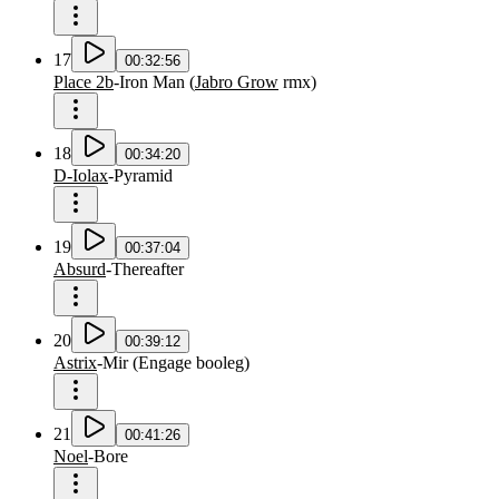
17
00:32:56
Place 2b
-
Iron Man
(
Jabro Grow
rmx
)
18
00:34:20
D-Iolax
-
Pyramid
19
00:37:04
Absurd
-
Thereafter
20
00:39:12
Astrix
-
Mir
(
Engage booleg
)
21
00:41:26
Noel
-
Bore