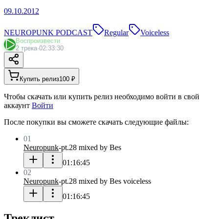
09.10.2012
NEUROPUNK PODCAST
Regular
Voiceless
Воспроизвести
2 трека
·
02:33:30
Купить релиз
100 ₽
Чтобы скачать или купить релиз необходимо войти в свой
аккаунт
Войти
После покупки вы сможете скачать следующие файлы:
01
Neuropunk
-
pt.28 mixed by Bes
01:16:45
02
Neuropunk
-
pt.28 mixed by Bes voiceless
01:16:45
Треклист