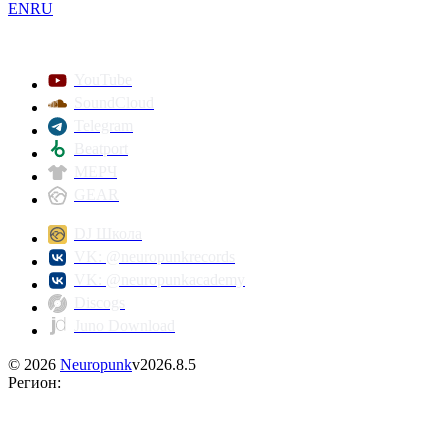
EN
RU
YouTube
SoundCloud
Telegram
Beatport
МЕРЧ
GEAR
DJ Школа
VK: @neuropunkrecords
VK: @neuropunkacademy
Discogs
Juno Download
©
2026
Neuropunk
v
2026.8.5
Регион
: