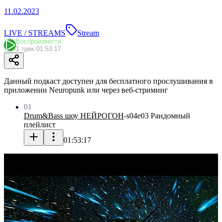
11.02.2023
LIVE / STREAMS
Stream
Воспроизвести
1 трек
·
01:53:17
Данный подкаст доступен для бесплатного прослушивания в
приложении Neuropunk или через веб-стриминг
01
Drum&Bass шоу НЕЙРОГОН
-
s04e03 Рандомный
плейлист
01:53:17