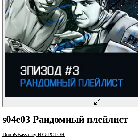
s04e03 Рандомный плейлист
Drum&Bass шоу НЕЙРОГОН