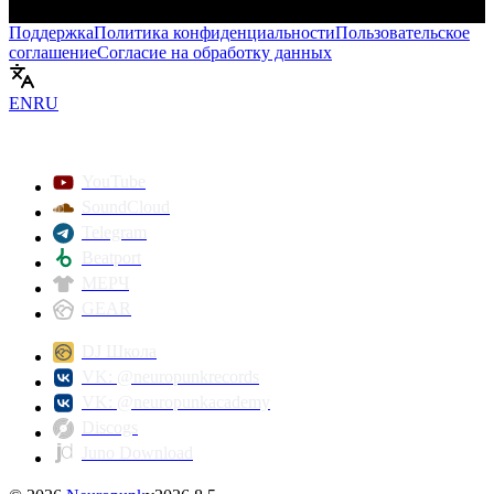
Поддержка
Политика конфиденциальности
Пользовательское
соглашение
Согласие на обработку данных
Включить
EN
RU
YouTube
SoundCloud
Telegram
Beatport
МЕРЧ
GEAR
DJ Школа
VK: @neuropunkrecords
VK: @neuropunkacademy
Discogs
Juno Download