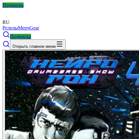
Подписка
RU
Релизы
Мерч
Gear
Подписка
Открыть главное меню